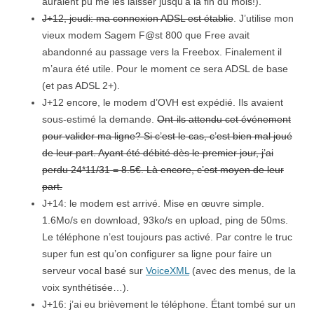
auraient pu me les laisser jusqu’à la fin du mois!).
J+12, jeudi: ma connexion ADSL est établie
. J’utilise mon
vieux modem Sagem F@st 800 que Free avait
abandonné au passage vers la Freebox. Finalement il
m’aura été utile. Pour le moment ce sera ADSL de base
(et pas ADSL 2+).
J+12 encore, le modem d’OVH est expédié. Ils avaient
sous-estimé la demande.
Ont-ils attendu cet événement
pour valider ma ligne? Si c’est le cas, c’est bien mal joué
de leur part. Ayant été débité dès le premier jour, j’ai
perdu 24*11/31 = 8.5€. Là encore, c’est moyen de leur
part.
J+14: le modem est arrivé. Mise en œuvre simple.
1.6Mo/s en download, 93ko/s en upload, ping de 50ms.
Le téléphone n’est toujours pas activé. Par contre le truc
super fun est qu’on configurer sa ligne pour faire un
serveur vocal basé sur
VoiceXML
(avec des menus, de la
voix synthétisée…).
J+16: j’ai eu brièvement le téléphone. Étant tombé sur un