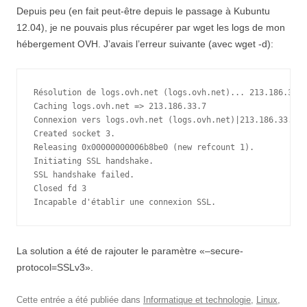
Depuis peu (en fait peut-être depuis le passage à Kubuntu
12.04), je ne pouvais plus récupérer par wget les logs de mon
hébergement OVH. J’avais l’erreur suivante (avec wget -d):
Résolution de logs.ovh.net (logs.ovh.net)... 213.186.33.7

Caching logs.ovh.net => 213.186.33.7

Connexion vers logs.ovh.net (logs.ovh.net)|213.186.33.7|:
Created socket 3.

Releasing 0x00000000006b8be0 (new refcount 1).

Initiating SSL handshake.

SSL handshake failed.

Closed fd 3

Incapable d'établir une connexion SSL.
La solution a été de rajouter le paramètre «–secure-
protocol=SSLv3».
Cette entrée a été publiée dans
Informatique et technologie
,
Linux
,