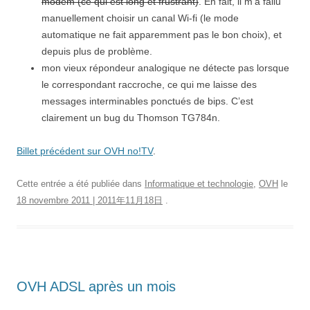
modem (ce qui est long et frustrant)
. En fait, il m’a fallu
manuellement choisir un canal Wi-fi (le mode
automatique ne fait apparemment pas le bon choix), et
depuis plus de problème.
mon vieux répondeur analogique ne détecte pas lorsque
le correspondant raccroche, ce qui me laisse des
messages interminables ponctués de bips. C’est
clairement un bug du Thomson TG784n.
Billet précédent sur OVH no!TV
.
Cette entrée a été publiée dans
Informatique et technologie
,
OVH
le
18 novembre 2011 | 2011年11月18日
.
OVH ADSL après un mois