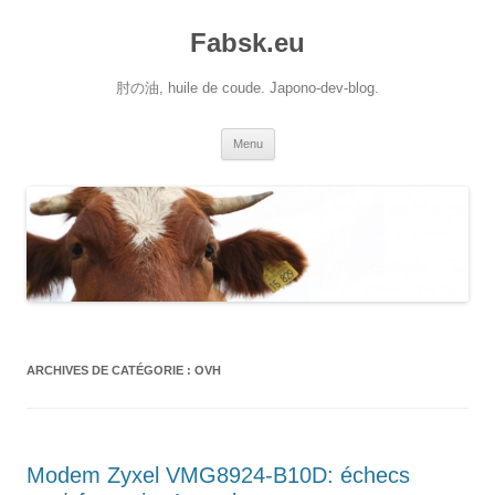
Aller
au
Fabsk.eu
contenu
肘の油, huile de coude. Japono-dev-blog.
Menu
ARCHIVES DE CATÉGORIE :
OVH
Modem Zyxel VMG8924-B10D: échecs