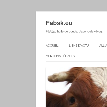
Aller
au
contenu
Fabsk.eu
肘の油, huile de coude. Japono-dev-blog.
ACCUEIL
LIENS D’ACTU
ALLI
MENTIONS LÉGALES