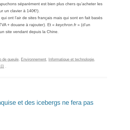
apuchons séparément est bien plus chers qu’acheter les
r un clavier à 140€!).
ui ont l’air de sites français mais qui sont en fait basés
TVA + douane à rajouter). Et «
keychron.fr
» (d’un
 un site vendant depuis la Chine.
 de gueule
,
Environnement
,
Informatique et technologie
,
1日
.
nquise et des icebergs ne fera pas