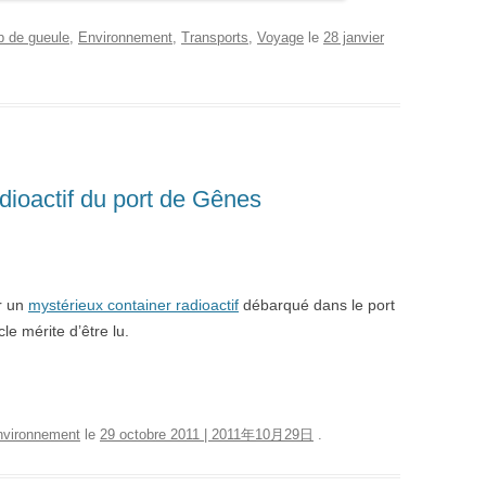
 de gueule
,
Environnement
,
Transports
,
Voyage
le
28 janvier
dioactif du port de Gênes
ur un
mystérieux container radioactif
débarqué dans le port
le mérite d’être lu.
nvironnement
le
29 octobre 2011 | 2011年10月29日
.