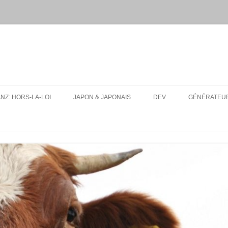
ANZ: HORS-LA-LOI
JAPON & JAPONAIS
DEV
GÉNÉRATEUR
MES PAQUETS ANKI DE JAPONAIS
UA-SITE-SWITCH
CONJUGUEUR DE VERBES EN
LFMPY
LIGNE
I18N: TEXT EXPANSION
RESSOURCES
CONSEILS D’ORGANISATION
POUR UN VOYAGE AU JAPON
TOUT