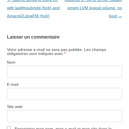
des
with lastfmsubmitd (fork) and
empty LVM logical volume, no
articles
Amarok2LibreFM (fork)
boot
→
Laisser un commentaire
Votre adresse e-mail ne sera pas publiée.
Les champs
obligatoires sont indiqués avec
*
Nom
E-mail
Site web
Enregistrer mon nom, mon e-mail et mon site dans le