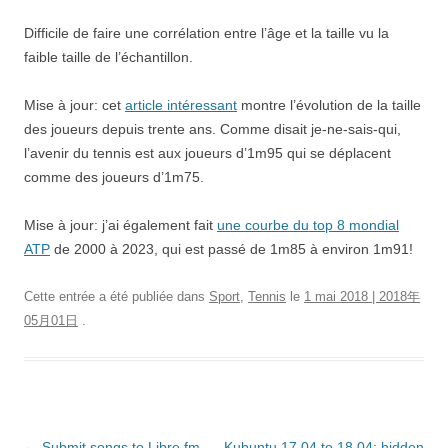
Difficile de faire une corrélation entre l’âge et la taille vu la
faible taille de l’échantillon.
Mise à jour: cet
article intéressant
montre l’évolution de la taille
des joueurs depuis trente ans. Comme disait je-ne-sais-qui,
l’avenir du tennis est aux joueurs d’1m95 qui se déplacent
comme des joueurs d’1m75.
Mise à jour: j’ai également fait
une courbe du top 8 mondial
ATP
de 2000 à 2023, qui est passé de 1m85 à environ 1m91!
Cette entrée a été publiée dans
Sport
,
Tennis
le
1 mai 2018 | 2018年
05月01日
.
Navigation
←
Submit songs to Libre.fm
Kubuntu 17.04 to 18.04: hidden