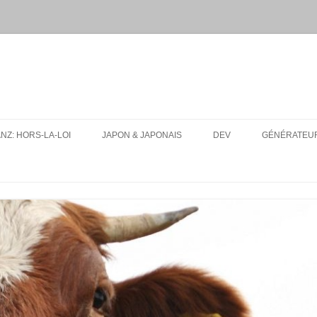
ANZ: HORS-LA-LOI
JAPON & JAPONAIS
DEV
GÉNÉRATEUR
MES PAQUETS ANKI DE JAPONAIS
UA-SITE-SWITCH
CONJUGUEUR DE VERBES EN
LFMPY
LIGNE
I18N: TEXT EXPANSION
RESSOURCES
CONSEILS D’ORGANISATION
POUR UN VOYAGE AU JAPON
TOUT