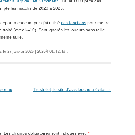
et tennis_atp de Jeff Sackmann
. J’ai aussi rajouté des
 compte les matchs de 2020 à 2025.
départ à chacun, puis j’ai utilisé
ces fonctions
pour mettre
traité (avec k=10). Sont ignorés les joueurs sans taille
même taille.
s
le
27 janvier 2025 | 2025年01月27日
.
oser au
Trustpilot, le site d’avis louche à éviter
→
e.
Les champs obligatoires sont indiqués avec
*