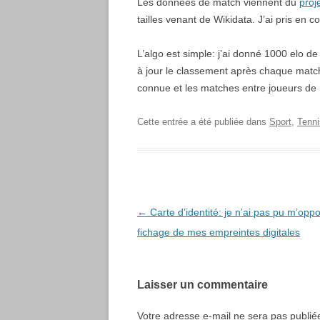
Les données de match viennent du
proj
tailles venant de Wikidata. J’ai pris en
L’algo est simple: j’ai donné 1000 elo de 
à jour le classement après chaque match 
connue et les matches entre joueurs de 
Cette entrée a été publiée dans
Sport
,
Tenni
Navigation
←
Carte d’identité: je n’ai pas pu m’opp
des
fichage de mes empreintes digitales
articles
Laisser un commentaire
Votre adresse e-mail ne sera pas publié