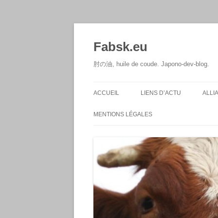
Aller
au
contenu
Fabsk.eu
肘の油, huile de coude. Japono-dev-blog.
ACCUEIL
LIENS D’ACTU
ALLI
MENTIONS LÉGALES