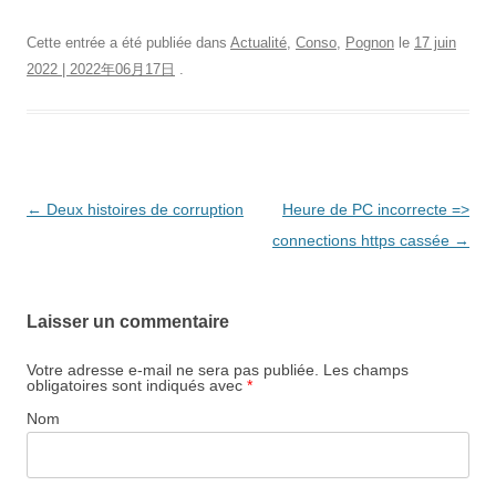
Cette entrée a été publiée dans
Actualité
,
Conso
,
Pognon
le
17 juin
2022 | 2022年06月17日
.
Navigation
←
Deux histoires de corruption
Heure de PC incorrecte =>
des
connections https cassée
→
articles
Laisser un commentaire
Votre adresse e-mail ne sera pas publiée.
Les champs
obligatoires sont indiqués avec
*
Nom