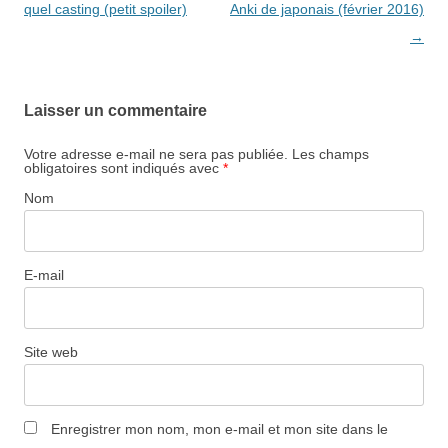
des
quel casting (petit spoiler)
Anki de japonais (février 2016)
articles
→
Laisser un commentaire
Votre adresse e-mail ne sera pas publiée.
Les champs
obligatoires sont indiqués avec
*
Nom
E-mail
Site web
Enregistrer mon nom, mon e-mail et mon site dans le