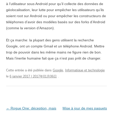
à l’utilisateur sous Android pour qu’il collecte des données de
géolocalisation, leur lutte pour empêcher les utilisateurs qu’ils
soient root sur Android ou pour empêcher les constructeurs de
téléphones d’avoir des modèles basés sur des forks d’Android
(comme la version d’Amazon).
Et ça marche: la plupart des gens utilisent la recherche
Google, ont un compte Gmail et un téléphone Android. Mettre
trop de pouvoir dans les même mains ne figure rien de bon.
Mais l’inertie humaine fait que ça n’est pas prêt de changer.
Cette entrée a été publiée dans
Google
,
Informatique et technologie
le
6 janvier 2017 | 2017年01月06日
.
Navigation
←
Rogue One: déception, mais
Mise à jour de mes paquets