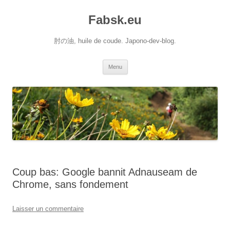
Aller
au
Fabsk.eu
contenu
肘の油, huile de coude. Japono-dev-blog.
Menu
Coup bas: Google bannit Adnauseam de
Chrome, sans fondement
Laisser un commentaire