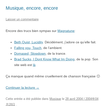
Musique, encore, encore
Laisser un commentaire
Encore des trucs bien sympas sur
Magnatune
:
Beth Quist, Lucidity
. Décidément, j’adore ce qu’elle fait.
Falling you, Touch
, de l’ambient.
Domased, Slowdown
, de la trance.
Brad Sucks, I Dont Know What Im Doing
, de la pop. Son
site web est
là
Ça manque quand même cruellement de chanson française 🙁
Continuer la lecture
→
Cette entrée a été publiée dans
Musique
le
28 avril 2004 | 2004年04
月28日
.