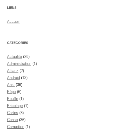
des
LIENS
articles
Accueil
CATÉGORIES
Actualité
(29)
Administration
(1)
Allianz
(2)
Android
(13)
Anki
(36)
Bépo
(6)
Bouffe
(1)
Bricolage
(1)
Cartes
(3)
Conso
(36)
Corruption
(1)