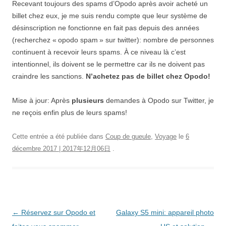
Recevant toujours des spams d’Opodo après avoir acheté un
billet chez eux, je me suis rendu compte que leur système de
désinscription ne fonctionne en fait pas depuis des années
(recherchez « opodo spam » sur twitter): nombre de personnes
continuent à recevoir leurs spams. À ce niveau là c’est
intentionnel, ils doivent se le permettre car ils ne doivent pas
craindre les sanctions.
N’achetez pas de billet chez Opodo!
Mise à jour: Après
plusieurs
demandes à Opodo sur Twitter, je
ne reçois enfin plus de leurs spams!
Cette entrée a été publiée dans
Coup de gueule
,
Voyage
le
6
décembre 2017 | 2017年12月06日
.
Navigation
←
Réservez sur Opodo et
Galaxy S5 mini: appareil photo