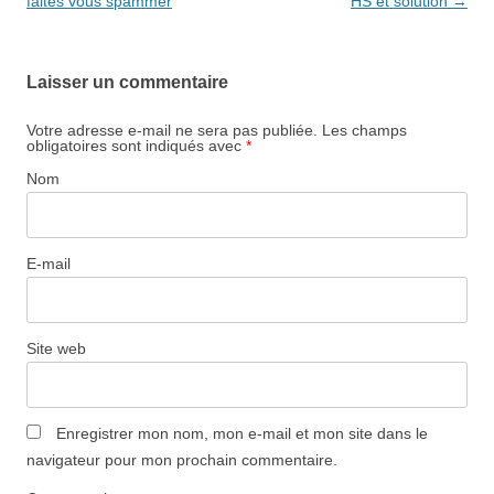
des
faites vous spammer
HS et solution
→
articles
Laisser un commentaire
Votre adresse e-mail ne sera pas publiée.
Les champs
obligatoires sont indiqués avec
*
Nom
E-mail
Site web
Enregistrer mon nom, mon e-mail et mon site dans le
navigateur pour mon prochain commentaire.