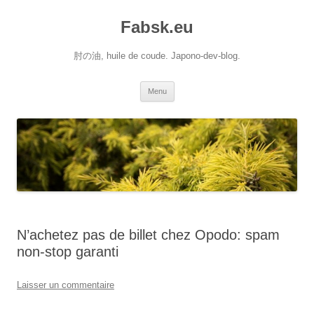
Aller
au
Fabsk.eu
contenu
肘の油, huile de coude. Japono-dev-blog.
Menu
N’achetez pas de billet chez Opodo: spam
non-stop garanti
Laisser un commentaire