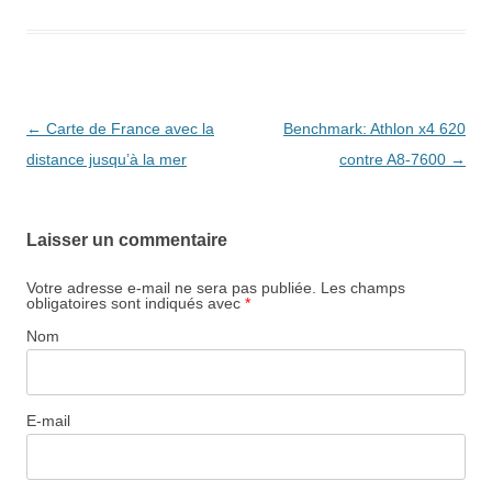
Navigation
←
Carte de France avec la
Benchmark: Athlon x4 620
des
distance jusqu’à la mer
contre A8-7600
→
articles
Laisser un commentaire
Votre adresse e-mail ne sera pas publiée.
Les champs
obligatoires sont indiqués avec
*
Nom
E-mail