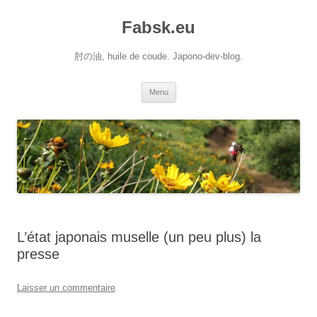
Aller
au
Fabsk.eu
contenu
肘の油, huile de coude. Japono-dev-blog.
Menu
L’état japonais muselle (un peu plus) la
presse
Laisser un commentaire