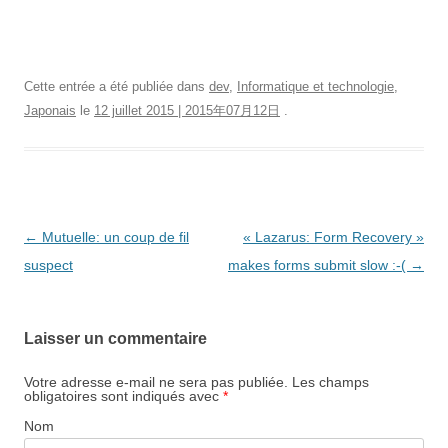
Cette entrée a été publiée dans
dev
,
Informatique et technologie
,
Japonais
le
12 juillet 2015 | 2015年07月12日
.
Navigation
←
Mutuelle: un coup de fil
« Lazarus: Form Recovery »
des
suspect
makes forms submit slow :-(
→
articles
Laisser un commentaire
Votre adresse e-mail ne sera pas publiée.
Les champs
obligatoires sont indiqués avec
*
Nom