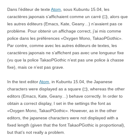
Dans l’éditeur de texte
Atom
, sous Kubuntu 15.04, les
caractères japonais s’affichaient comme un carré (□), alors que
les autres éditeurs (Emacs, Kate, Geany…) n’avaient pas ce
problème. Pour obtenir un affichage correct, j’ai mis comme
police dans les préférences «Oxygen Mono, TakaoPGothic».
Par contre, comme avec les autres éditeurs de textes, les
caractères japonais ne s’affichent pas avec une longueur fixe
(vu que la police TakaoPGothic n’est pas une police à chasse
fixe), mais ce n’est pas grave.
In the text editor
Atom
, in Kubuntu 15.04, the Japanese
characters were displayed as a square (□), whereas the other
editors (Emacs, Kate, Geany…) behave correctly. In order to
obtain a correct display, I set in the settings the font as
«Oxygen Mono, TakaoPGothic». However, as in the other
editors, the japanese characters were not displayed with a
fixed length (given that the font TakaoPGothic is proportional),
but that’s not really a problem.