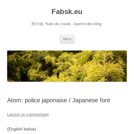
Aller
au
Fabsk.eu
contenu
肘の油, huile de coude. Japono-dev-blog.
Menu
Atom: police japonaise / Japanese font
Laisser un commentaire
(English below)