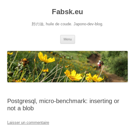
Aller
au
Fabsk.eu
contenu
肘の油, huile de coude. Japono-dev-blog.
Menu
Postgresql, micro-benchmark: inserting or
not a blob
Laisser un commentaire