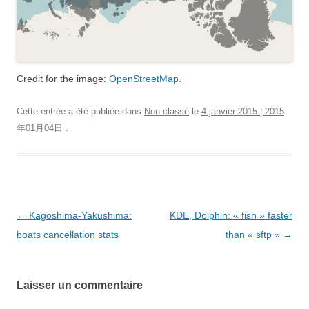
Credit for the image:
OpenStreetMap
.
Cette entrée a été publiée dans
Non classé
le
4 janvier 2015 | 2015
年01月04日
.
Navigation
←
Kagoshima-Yakushima:
KDE, Dolphin: « fish » faster
des
boats cancellation stats
than « sftp »
→
articles
Laisser un commentaire