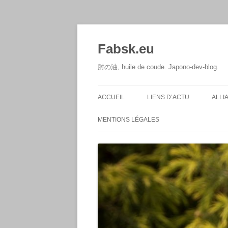
Aller
au
contenu
Fabsk.eu
肘の油, huile de coude. Japono-dev-blog.
ACCUEIL
LIENS D’ACTU
ALLI
MENTIONS LÉGALES