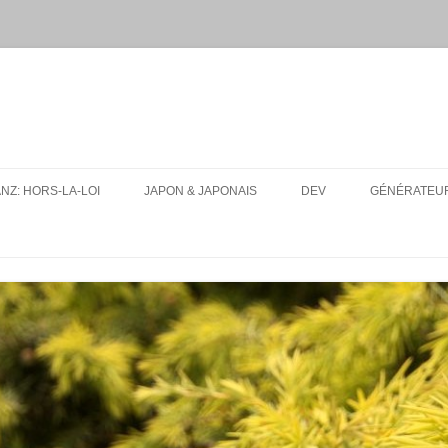
ANZ: HORS-LA-LOI
JAPON & JAPONAIS
DEV
GÉNÉRATEUR
MES PAQUETS ANKI DE JAPONAIS
UA-SITE-SWITCH
CONJUGUEUR DE VERBES EN
LFMPY
LIGNE
I18N: TEXT EXPANSION
RESSOURCES
CONSEILS D’ORGANISATION
POUR UN VOYAGE AU JAPON
TOUT