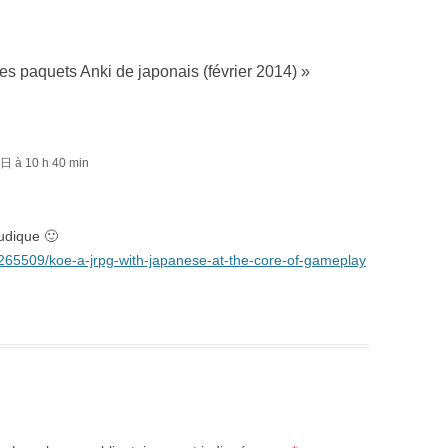
es paquets Anki de japonais (février 2014)
»
日 à 10 h 40 min
ludique 🙂
7265509/koe-a-jrpg-with-japanese-at-the-core-of-gameplay