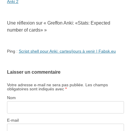
articles
Anki 2
Une réflexion sur «
Greffon Anki: «Stats: Expected
number of cards»
»
Ping :
Script shell pour Anki: cartes/jours à venir | Fabsk.eu
Laisser un commentaire
Votre adresse e-mail ne sera pas publiée.
Les champs
obligatoires sont indiqués avec
*
Nom
E-mail