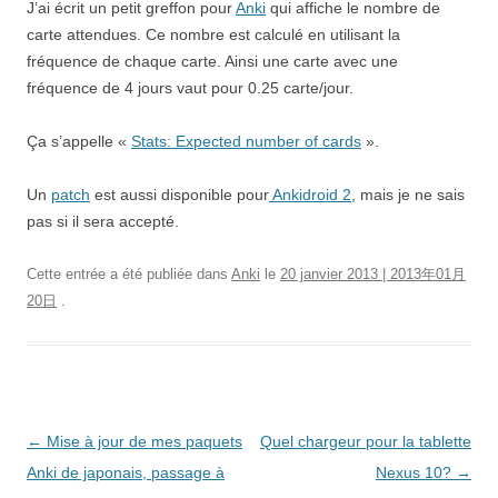
J’ai écrit un petit greffon pour
Anki
qui affiche le nombre de
carte attendues. Ce nombre est calculé en utilisant la
fréquence de chaque carte. Ainsi une carte avec une
fréquence de 4 jours vaut pour 0.25 carte/jour.
Ça s’appelle «
Stats: Expected number of cards
».
Un
patch
est aussi disponible pour
Ankidroid 2
, mais je ne sais
pas si il sera accepté.
Cette entrée a été publiée dans
Anki
le
20 janvier 2013 | 2013年01月
20日
.
Navigation
←
Mise à jour de mes paquets
Quel chargeur pour la tablette
des
Anki de japonais, passage à
Nexus 10?
→