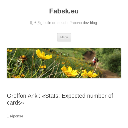
Aller
au
Fabsk.eu
contenu
肘の油, huile de coude. Japono-dev-blog.
Menu
Greffon Anki: «Stats: Expected number of
cards»
1 réponse