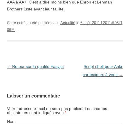
AAA à AA+. C’est à dire moins bien que Enron et Lehman
Brothers juste avant leur faillite.
Cette entrée a été publiée dans
Actualité
le
6 août 2011 | 2011年08月
06日
.
Navigation
←
Retour sur la qualité Easyjet
Script shell pour Anki:
des
cartes/jours à venir
→
articles
Laisser un commentaire
Votre adresse e-mail ne sera pas publiée.
Les champs
obligatoires sont indiqués avec
*
Nom