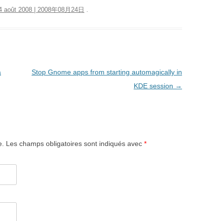
4 août 2008 | 2008年08月24日
.
a
Stop Gnome apps from starting automagically in
KDE session
→
e.
Les champs obligatoires sont indiqués avec
*