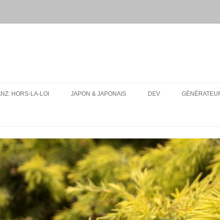
ANZ: HORS-LA-LOI
JAPON & JAPONAIS
DEV
GÉNÉRATEUR
MES PAQUETS ANKI DE JAPONAIS
UA-SITE-SWITCH
CONJUGUEUR DE VERBES EN
LFMPY
LIGNE
I18N: TEXT EXPANSION
RESSOURCES
CONSEILS D’ORGANISATION
POUR UN VOYAGE AU JAPON
TOUT