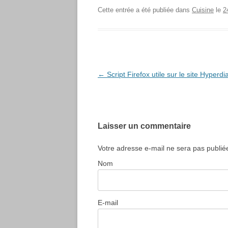
Cette entrée a été publiée dans
Cuisine
le
2
Navigation
←
Script Firefox utile sur le site Hyperdi
des
articles
Laisser un commentaire
Votre adresse e-mail ne sera pas publié
Nom
E-mail