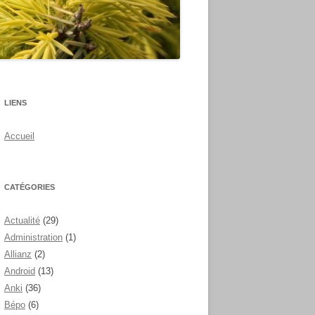
LIENS
Accueil
CATÉGORIES
Actualité
(29)
Administration
(1)
Allianz
(2)
Android
(13)
Anki
(36)
Bépo
(6)