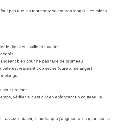
e faut pas que les morceaux soient trop longs). Les miens
r le dashi et l’huille et fouetter
 dégrés
mélangeant bien pour ne pas faire de grumeau
 la pâte est vraiment trop sèche (dure à mélanger)
t mélanger
 pour gratiner
emps, vérifier si c’est cuit en enfonçant un couteau, la
tir assez le dashi, il faudra que j’augmente les quantités la