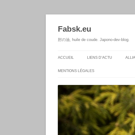
Aller
au
contenu
Fabsk.eu
肘の油, huile de coude. Japono-dev-blog.
ACCUEIL
LIENS D’ACTU
ALLI
MENTIONS LÉGALES