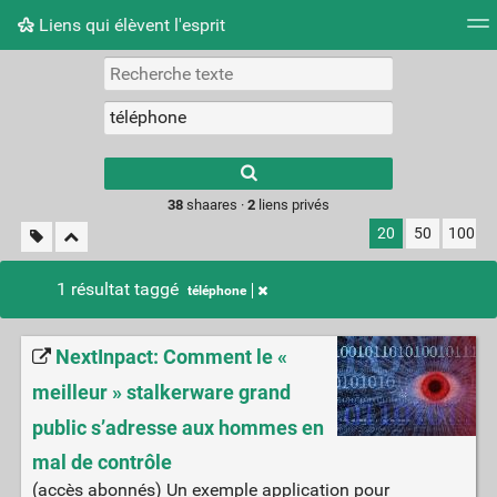
Liens qui élèvent l'esprit
Nuage de tags
Mur d'images
Quotidien
Flux RS
Type 1 or more
characters for
results.
38
shaares ·
2
liens privés
20
50
100
1 résultat taggé
téléphone
NextInpact: Comment le «
meilleur » stalkerware grand
public s’adresse aux hommes en
mal de contrôle
(accès abonnés) Un exemple application pour