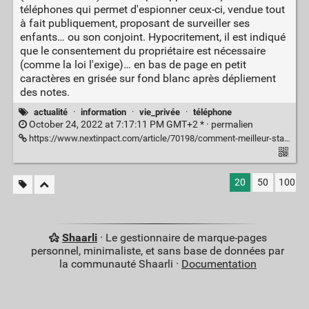
téléphones qui permet d'espionner ceux-ci, vendue tout
à fait publiquement, proposant de surveiller ses
enfants… ou son conjoint. Hypocritement, il est indiqué
que le consentement du propriétaire est nécessaire
(comme la loi l'exige)… en bas de page en petit
caractères en grisée sur fond blanc après dépliement
des notes.
actualité
·
information
·
vie_privée
·
téléphone
October 24, 2022 at 7:17:11 PM GMT+2 * ·
permalien
https://www.nextinpact.com/article/70198/comment-meilleur-stalkerware-grand-public-sadresse-aux-hommes-en-mal-controle
20
50
100
Shaarli
· Le gestionnaire de marque-pages
personnel, minimaliste, et sans base de données par
la communauté Shaarli ·
Documentation