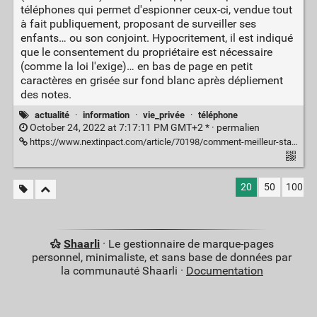
téléphones qui permet d'espionner ceux-ci, vendue tout
à fait publiquement, proposant de surveiller ses
enfants… ou son conjoint. Hypocritement, il est indiqué
que le consentement du propriétaire est nécessaire
(comme la loi l'exige)… en bas de page en petit
caractères en grisée sur fond blanc après dépliement
des notes.
actualité
·
information
·
vie_privée
·
téléphone
October 24, 2022 at 7:17:11 PM GMT+2 * ·
permalien
https://www.nextinpact.com/article/70198/comment-meilleur-stalkerware-grand-public-sadresse-aux-hommes-en-mal-controle
20
50
100
Shaarli
· Le gestionnaire de marque-pages
personnel, minimaliste, et sans base de données par
la communauté Shaarli ·
Documentation