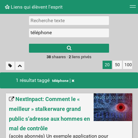
Liens qui élèvent l'esprit
Nuage de tags
Mur d'images
Quotidien
Flux RS
Type 1 or more
characters for
results.
38
shaares ·
2
liens privés
20
50
100
1 résultat taggé
téléphone
NextInpact: Comment le «
meilleur » stalkerware grand
public s’adresse aux hommes en
mal de contrôle
(accès abonnés) Un exemple application pour