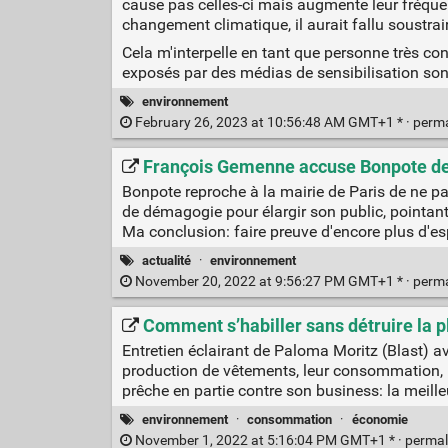
cause pas celles-ci mais augmente leur fréque
changement climatique, il aurait fallu soustrair
Cela m'interpelle en tant que personne très c
exposés par des médias de sensibilisation sont e
environnement
February 26, 2023 at 10:56:48 AM GMT+1 * ·
perm
François Gemenne accuse Bonpote de
Bonpote reproche à la mairie de Paris de ne pa
de démagogie pour élargir son public, pointant 
Ma conclusion: faire preuve d'encore plus d'esp
actualité
·
environnement
November 20, 2022 at 9:56:27 PM GMT+1 * ·
perm
Comment s’habiller sans détruire la pla
Entretien éclairant de Paloma Moritz (Blast) 
production de vêtements, leur consommation, l
prêche en partie contre son business: la meille
environnement
·
consommation
·
économie
November 1, 2022 at 5:16:04 PM GMT+1 * ·
permal