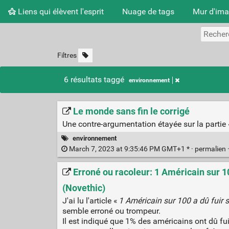
Liens qui élèvent l'esprit
Nuage de tags
Mur d'im
Filtres
6 résultats taggé
environnement
Le monde sans fin le corrigé
Une contre-argumentation étayée sur la partie 
environnement
March 7, 2023 at 9:35:46 PM GMT+1 * ·
permalien
Erroné ou racoleur: 1 Américain sur 
(Novethic)
J'ai lu l'article «
1 Américain sur 100 a dû fuir
semble erroné ou trompeur.
Il est indiqué que 1% des américains ont dû f