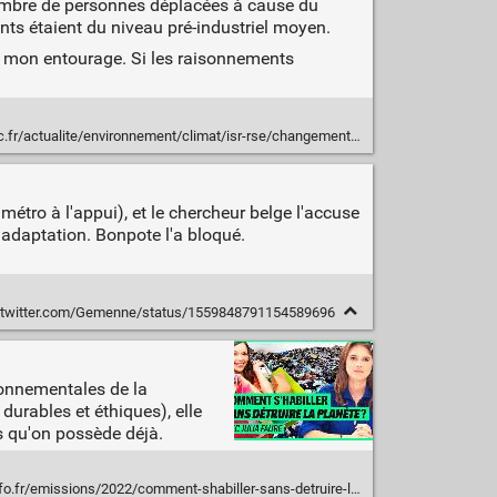
 nombre de personnes déplacées à cause du
ents étaient du niveau pré-industriel moyen.
e mon entourage. Si les raisonnements
limat/isr-rse/changement-climatique-1-americain-sur-100-a-du-fuir-son-logement-en-2022-suite-a-une-catastrophe-naturelle-151365.html
étro à l'appui), et le chercheur belge l'accuse
l'adaptation. Bonpote l'a bloqué.
//twitter.com/Gemenne/status/1559848791154589696
ronnementales de la
urables et éthiques), elle
ts qu'on possède déjà.
ns/2022/comment-shabiller-sans-detruire-la-planete-avec-julia-faure-1RTUd-0nTPCz4vnpnRw8hg