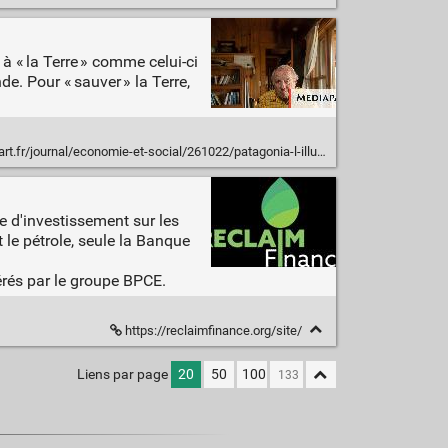
 à « la Terre » comme celui-ci
e. Pour « sauver » la Terre,
nal/economie-et-social/261022/patagonia-l-illusion-de-la-terre-comme-actionnaire
e d'investissement sur les
 le pétrole, seule la Banque
gérés par le groupe BPCE.
https://reclaimfinance.org/site/
Liens par page
20
50
100