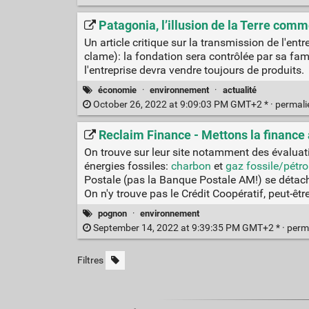
Patagonia, l’illusion de la Terre com
Un article critique sur la transmission de l'en
clame): la fondation sera contrôlée par sa fami
l'entreprise devra vendre toujours de produits.
économie
·
environnement
·
actualité
October 26, 2022 at 9:09:03 PM GMT+2 * ·
permal
Reclaim Finance - Mettons la finance 
On trouve sur leur site notamment des évaluati
énergies fossiles:
charbon
et
gaz fossile/pétro
Postale (pas la Banque Postale AM!) se détac
On n'y trouve pas le Crédit Coopératif, peut-êt
pognon
·
environnement
September 14, 2022 at 9:39:35 PM GMT+2 * ·
perm
Filtres