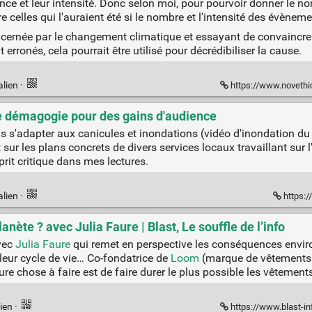
nce et leur intensité. Donc selon moi, pour pourvoir donner le
e celles qui l'auraient été si le nombre et l'intensité des évènem
oncernée par le changement climatique et essayant de convaincr
rronés, cela pourrait être utilisé pour décrédibiliser la cause.
alien
·
https://www.novethic.fr/actualite/environnement/c
 démagogie pour des gains d'audience
s s'adapter aux canicules et inondations (vidéo d'inondation du m
sur les plans concrets de divers services locaux travaillant sur 
rit critique dans mes lectures.
alien
·
https:
nète ? avec Julia Faure | Blast, Le souffle de l’info
avec
Julia Faure
qui remet en perspective les conséquences envi
eur cycle de vie… Co-fondatrice de
Loom
(marque de vêtements d
ure chose à faire est de faire durer le plus possible les vêtemen
ien
·
https://www.blast-info.fr/emissio