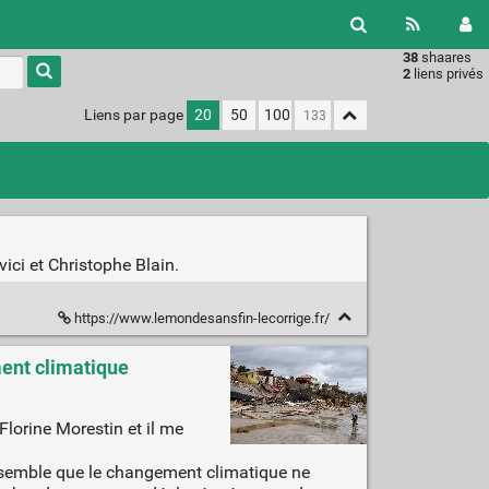
38
shaares
Type 1 or
2
liens privés
more
characters
Liens par page
20
50
100
for
results.
ici et Christophe Blain.
https://www.lemondesansfin-lecorrige.fr/
ment climatique
Florine Morestin et il me
e semble que le changement climatique ne