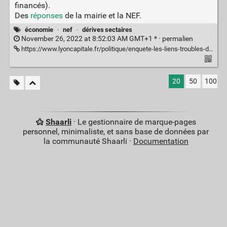
financés).
Des
réponses
de la mairie et la NEF.
économie
·
nef
·
dérives sectaires
November 26, 2022 at 8:52:03 AM GMT+1 * ·
permalien
https://www.lyoncapitale.fr/politique/enquete-les-liens-troubles-de-la-banque-preferee-des-ecologistes-avec-une-multinationale-des-derives-sectaires
20
50
100
Shaarli
· Le gestionnaire de marque-pages
personnel, minimaliste, et sans base de données par
la communauté Shaarli ·
Documentation