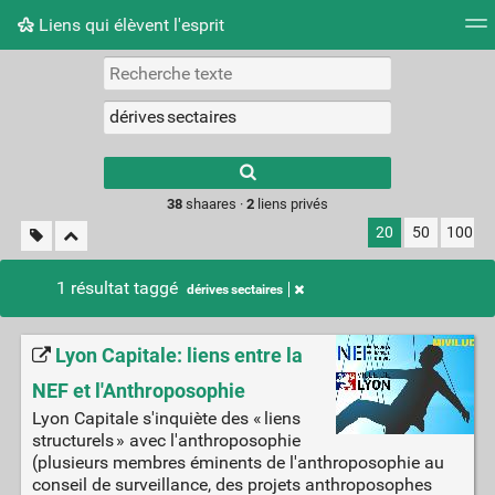
Liens qui élèvent l'esprit
Nuage de tags
Mur d'images
Quotidien
Flux RS
Type 1 or more
characters for
results.
38
shaares ·
2
liens privés
20
50
100
1 résultat taggé
dérives sectaires
Lyon Capitale: liens entre la
NEF et l'Anthroposophie
Lyon Capitale s'inquiète des « liens
structurels » avec l'anthroposophie
(plusieurs membres éminents de l'anthroposophie au
conseil de surveillance, des projets anthroposophes