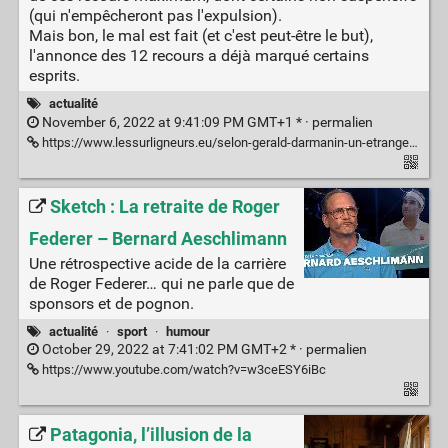
(qui n'empêcheront pas l'expulsion).
Mais bon, le mal est fait (et c'est peut-être le but),
l'annonce des 12 recours a déjà marqué certains
esprits.
actualité
November 6, 2022 at 9:41:09 PM GMT+1 * ·
permalien
https://www.lessurligneurs.eu/selon-gerald-darmanin-un-etranger-en-situation-irreguliere-peut-former-jusqua-12-recours-contre-une-decision-dexpulsion/
Sketch : La retraite de Roger
Federer – Bernard Aeschlimann
Une rétrospective acide de la carrière
de Roger Federer… qui ne parle que de
sponsors et de pognon.
actualité
·
sport
·
humour
October 29, 2022 at 7:41:02 PM GMT+2 * ·
permalien
https://www.youtube.com/watch?v=w3ceESY6iBc
Patagonia, l’illusion de la