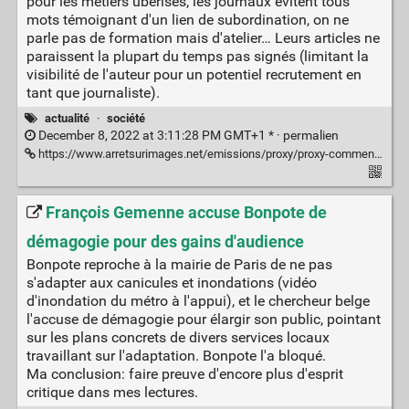
pour les métiers uberisés, les journaux évitent tous
mots témoignant d'un lien de subordination, on ne
parle pas de formation mais d'atelier… Leurs articles ne
paraissent la plupart du temps pas signés (limitant la
visibilité de l'auteur pour un potentiel recrutement en
tant que journaliste).
actualité
·
société
December 8, 2022 at 3:11:28 PM GMT+1 * ·
permalien
https://www.arretsurimages.net/emissions/proxy/proxy-comment-la-presse-locale-uberise-toujours-le-journalisme-de-terrain
François Gemenne accuse Bonpote de
démagogie pour des gains d'audience
Bonpote reproche à la mairie de Paris de ne pas
s'adapter aux canicules et inondations (vidéo
d'inondation du métro à l'appui), et le chercheur belge
l'accuse de démagogie pour élargir son public, pointant
sur les plans concrets de divers services locaux
travaillant sur l'adaptation. Bonpote l'a bloqué.
Ma conclusion: faire preuve d'encore plus d'esprit
critique dans mes lectures.