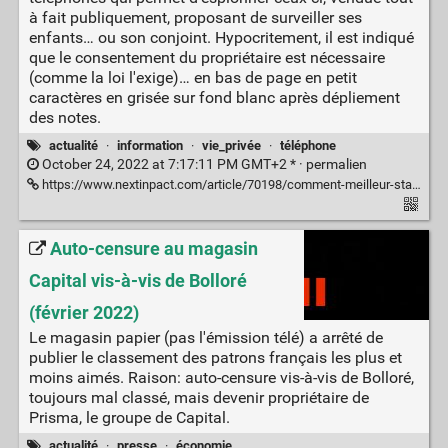
à fait publiquement, proposant de surveiller ses
enfants… ou son conjoint. Hypocritement, il est indiqué
que le consentement du propriétaire est nécessaire
(comme la loi l'exige)… en bas de page en petit
caractères en grisée sur fond blanc après dépliement
des notes.
actualité
·
information
·
vie_privée
·
téléphone
October 24, 2022 at 7:17:11 PM GMT+2 * ·
permalien
https://www.nextinpact.com/article/70198/comment-meilleur-stalkerware-grand-public-sadresse-aux-hommes-en-mal-controle
Auto-censure au magasin
Capital vis-à-vis de Bolloré
(février 2022)
Le magasin papier (pas l'émission télé) a arrêté de
publier le classement des patrons français les plus et
moins aimés. Raison: auto-censure vis-à-vis de Bolloré,
toujours mal classé, mais devenir propriétaire de
Prisma, le groupe de Capital.
actualité
·
presse
·
économie