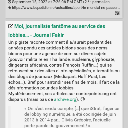
September 15, 2022 at 7:26:06 PM GMT+2 * ·
permalien
https://www.lequotidien.re/actualites/sport/le-mondial-ne-passera-pas-par-nous/
Moi, journaliste fantôme au service des
lobbies… - Journal Fakir
Un pigiste raconte comment il a/aurait pendant des
années pondu des articles bidons sous des noms
bidons pour une agence de com sur divers sujets
(pouvoir militaire en Thaïlande, nucléaire, glyphosate,
dirigeants africains, contre François Ruffin…) qui se
retrouvent sur des sites d'info spécialisés, alternatifs ou
des blogs de journaux (Mediapart, Huff Post, Les
échos…). Bref pour arrondir ses fins de mois, il fait de la
désinformation pour des lobbies.
Mystérieusement, ses articles sur contrepoints.org ont
disparus (mais pas de
archive.org
). 🙃
« On s’est rendu compte, […] que iStrat, l’agence
de lobbying numérique, a été codirigée de juin
2013 à 2014 par… Olivia Grégoire, l’actuelle
porte-parole du gouvernement ! ».