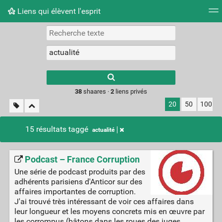
Liens qui élèvent l'esprit
Nuage de tags
Mur d'images
Quotidien
Flux RS
Type 1 or more
characters for
results.
38
shaares ·
2
liens privés
20
50
100
15 résultats taggé
actualité
Podcast – France Corruption
Une série de podcast produits par des
adhérents parisiens d'Anticor sur des
affaires importantes de corruption.
J'ai trouvé très intéressant de voir ces affaires dans
leur longueur et les moyens concrets mis en œuvre par
les corrompus (bâtons dans les roues des juges,