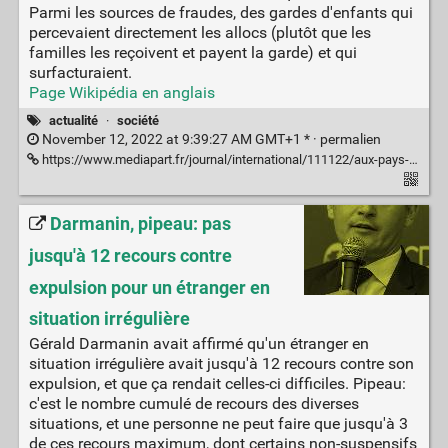
Parmi les sources de fraudes, des gardes d'enfants qui
percevaient directement les allocs (plutôt que les
familles les reçoivent et payent la garde) et qui
surfacturaient.
Page Wikipédia en anglais
actualité
·
société
November 12, 2022 at 9:39:27 AM GMT+1 * ·
permalien
https://www.mediapart.fr/journal/international/111122/aux-pays-bas-un-algorithme-discriminatoire-ruine-des-milliers-de-familles
Darmanin, pipeau: pas
jusqu'à 12 recours contre
expulsion pour un étranger en
situation irrégulière
Gérald Darmanin avait affirmé qu'un étranger en
situation irrégulière avait jusqu'à 12 recours contre son
expulsion, et que ça rendait celles-ci difficiles. Pipeau:
c'est le nombre cumulé de recours des diverses
situations, et une personne ne peut faire que jusqu'à 3
de ces recours maximum, dont certains non-suspensifs