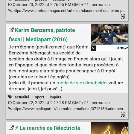
October 23, 2022 at 2:26:55 PM GMT+2 * ·
permalien
https://www.arretsurimages.net/articles/classement-des-pires-patrons-capital-epargne-bollore
Karim Benzema, patriote
fiscal | Mediapart (2016)
Je m'étonne (positivement) que Karim
Benzema hébergeait sa société de
gestion des droits à l'image en France alors qu'il jouait
en Espagne et que bien des footballeurs procèdent à
des montages alambiqués pour échapper à l'impôt
(certains se faisant épinglés).
(cela dit, il promeut un
mode de vie climaticide
: voiture
de sport, jetski, jet privé…)
actualité
·
sport
·
impôts
October 22, 2022 at 2:17:28 PM GMT+2 * ·
permalien
https://www.mediapart.fr/journal/international/071216/karim-benzema-patriote-fiscal
⚡ Le marché de l'électricité -