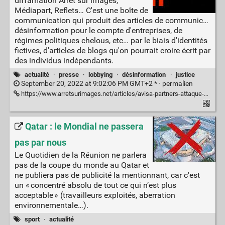
diffamation Arrêt sur images,
Médiapart, Reflets… C'est une boîte de
communication qui produit des articles de communic…
désinformation pour le compte d'entreprises, de
régimes politiques chelous, etc… par le biais d'identités
fictives, d'articles de blogs qu'on pourrait croire écrit par
des individus indépendants.
actualité
·
presse
·
lobbying
·
désinformation
·
justice
September 20, 2022 at 9:02:06 PM GMT+2 * ·
permalien
https://www.arretsurimages.net/articles/avisa-partners-attaque-asi-nous-avons-besoin-de-vous
Qatar : le Mondial ne passera
pas par nous
Le Quotidien de la Réunion ne parlera
pas de la coupe du monde au Qatar et
ne publiera pas de publicité la mentionnant, car c'est
un « concentré absolu de tout ce qui n’est plus
acceptable » (travailleurs exploités, aberration
environnementale…).
sport
·
actualité