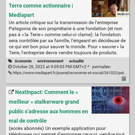
Terre comme actionnaire |
Mediapart
Un article critique sur la transmission de l'entreprise
Patagonia de son propriétaire à une fondation (et non
pas à « la Terre » comme celui-ci clame): la fondation
sera contrôlée par sa famille, l'érigeant en décideuse de
ce qui est bon pour sauver le monde. Pour « sauver » la
Terre, l'entreprise devra vendre toujours de produits.
économie
·
environnement
·
actualité
October 26, 2022 at 9:09:03 PM GMT+2 * ·
permalien
https://www.mediapart.fr/journal/economie-et-social/261022/patagonia-l-illusion-de-la-terre-comme-actionnaire
NextInpact: Comment le «
meilleur » stalkerware grand
public s’adresse aux hommes en
mal de contrôle
(accès abonnés) Un exemple application pour
téléphones qui permet d'espionner ceux-ci, vendue tout